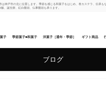
木市は神戸市の北に位置します。季節を感じる和菓子をはじめ、巻カステラ、伝承も
赤飯、誕生餅、紅白饅頭、仏事饅頭も承ります。
和菓子
季節菓子■和菓子
洋菓子［通年・季節］
ギフト商品
ブログ