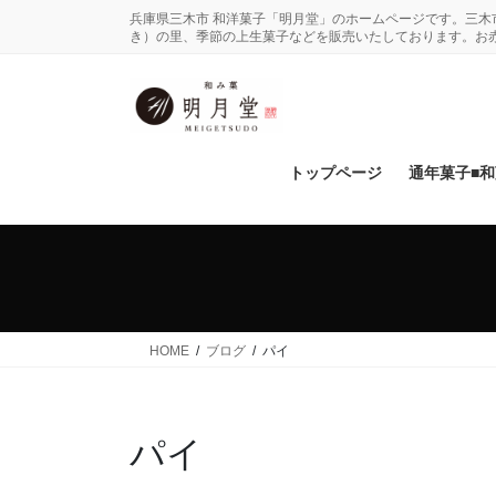
コ
ナ
兵庫県三木市 和洋菓子「明月堂」のホームページです。三
ン
ビ
き）の里、季節の上生菓子などを販売いたしております。お
テ
ゲ
ン
ー
ツ
シ
に
ョ
移
ン
トップページ
通年菓子■
動
に
移
動
HOME
ブログ
パイ
パイ