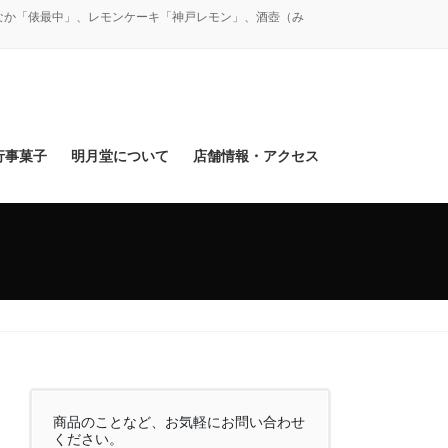
なか「俵最中」、レモンケーキ「神戸レモン」、酒壺（み
行事菓子
明月堂について
店舗情報・アクセス
商品のことなど、お気軽にお問い合わせ
ください。