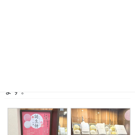
コ
ナ
ン
ビ
テ
ゲ
ン
ー
ブログ
ツ
シ
に
ョ
移
ン
HOME
ブログ
商品情報
行事商品を豊富に取り揃えております。
動
に
移
動
2026年7月9日
商品情報
行事商品を豊富に取り揃えており
ます。