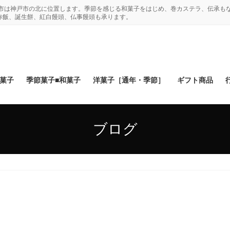
木市は神戸市の北に位置します。季節を感じる和菓子をはじめ、巻カステラ、伝承も
赤飯、誕生餅、紅白饅頭、仏事饅頭も承ります。
和菓子
季節菓子■和菓子
洋菓子［通年・季節］
ギフト商品
ブログ