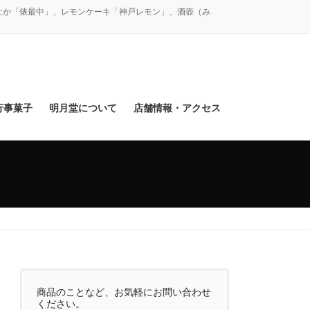
なか「俵最中」、レモンケーキ「神戸レモン」、酒壺（み
行事菓子
明月堂について
店舗情報・アクセス
商品のことなど、お気軽にお問い合わせ
ください。