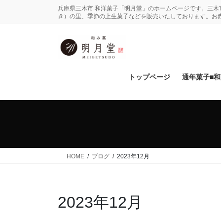
コ
ナ
兵庫県三木市 和洋菓子「明月堂」のホームページです。三
ン
ビ
き）の里、季節の上生菓子などを販売いたしております。お
テ
ゲ
ン
ー
ツ
シ
に
ョ
移
ン
トップページ
通年菓子■
動
に
移
動
HOME
ブログ
2023年12月
2023年12月