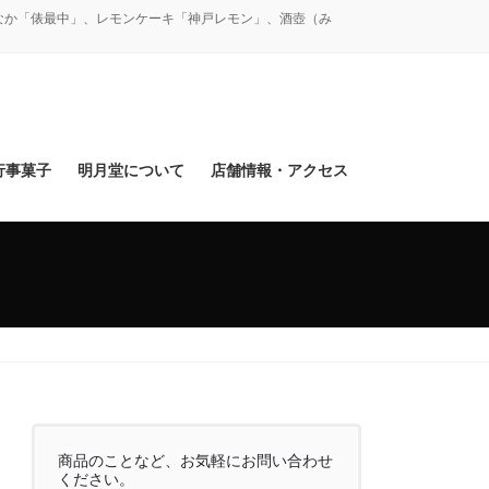
なか「俵最中」、レモンケーキ「神戸レモン」、酒壺（み
行事菓子
明月堂について
店舗情報・アクセス
商品のことなど、お気軽にお問い合わせ
ください。