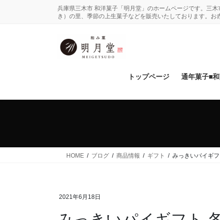
コ
ナ
兵庫県三木市 和洋菓子「明月堂」のホームページです。三
ン
ビ
き）の里、季節の上生菓子などを販売いたしております。お
テ
ゲ
ン
ー
ツ
シ
に
ョ
移
ン
トップページ
通年菓子■
動
に
移
動
HOME
ブログ
商品情報
ギフト
みっきいパイギフ
2021年6月18日
みっきいパイギフト 