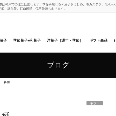
木市は神戸市の北に位置します。季節を感じる和菓子をはじめ、巻カステラ、伝承も
赤飯、誕生餅、紅白饅頭、仏事饅頭も承ります。
和菓子
季節菓子■和菓子
洋菓子［通年・季節］
ギフト商品
ブログ
ト 各種
ギフト
各種