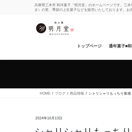
コ
ナ
兵庫県三木市 和洋菓子「明月堂」のホームページです。三
ン
ビ
き）の里、季節の上生菓子などを販売いたしております。お
テ
ゲ
ン
ー
ツ
シ
に
ョ
移
ン
トップページ
通年菓子■
動
に
移
動
HOME
ブログ
商品情報
シャリシャリもっちり食感 
2024年10月13日
シャリシャリもっちり