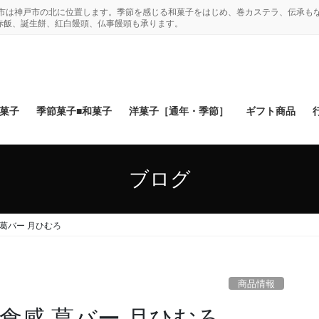
木市は神戸市の北に位置します。季節を感じる和菓子をはじめ、巻カステラ、伝承も
赤飯、誕生餅、紅白饅頭、仏事饅頭も承ります。
和菓子
季節菓子■和菓子
洋菓子［通年・季節］
ギフト商品
ブログ
葛バー 月ひむろ
商品情報
食感 葛バー 月ひむろ