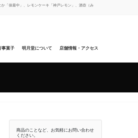
なか「俵最中」、レモンケーキ「神戸レモン」、酒壺（み
行事菓子
明月堂について
店舗情報・アクセス
商品のことなど、お気軽にお問い合わせ
ください。