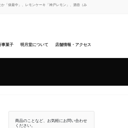
なか「俵最中」、レモンケーキ「神戸レモン」、酒壺（み
行事菓子
明月堂について
店舗情報・アクセス
商品のことなど、お気軽にお問い合わせ
ください。