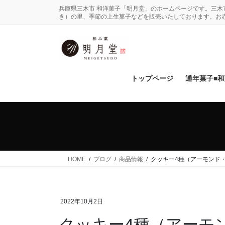
コ
ナ
兵庫県三木市 和洋菓子「明月堂」のホームページです。三
ン
ビ
き）の里、季節の上生菓子などを販売いたしております。お
テ
ゲ
ン
ー
ツ
シ
に
ョ
移
ン
トップページ
通年菓子■
動
に
移
動
HOME
ブログ
商品情報
クッキー4種（アーモンド
2022年10月2日
クッキー4種（アーモ