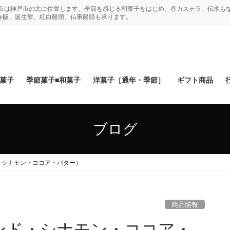
木市は神戸市の北に位置します。季節を感じる和菓子をはじめ、巻カステラ、伝承も
赤飯、誕生餅、紅白饅頭、仏事饅頭も承ります。
和菓子
季節菓子■和菓子
洋菓子［通年・季節］
ギフト商品
ブログ
・シナモン・ココア・バター）
商品情報
ンド・シナモン・ココア・