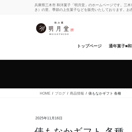
コ
ナ
兵庫県三木市 和洋菓子「明月堂」のホームページです。三
ン
ビ
き）の里、季節の上生菓子などを販売いたしております。お
テ
ゲ
ン
ー
ツ
シ
に
ョ
移
ン
トップページ
通年菓子■
動
に
移
動
HOME
ブログ
商品情報
俵もなかギフト 各種
2025年11月16日
俵もなかギフト 各種