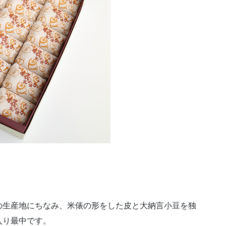
の生産地にちなみ、米俵の形をした皮と大納言小豆を独
入り最中です。