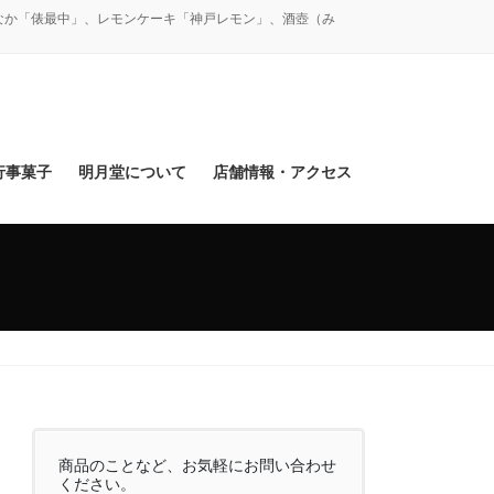
なか「俵最中」、レモンケーキ「神戸レモン」、酒壺（み
行事菓子
明月堂について
店舗情報・アクセス
商品のことなど、お気軽にお問い合わせ
ください。