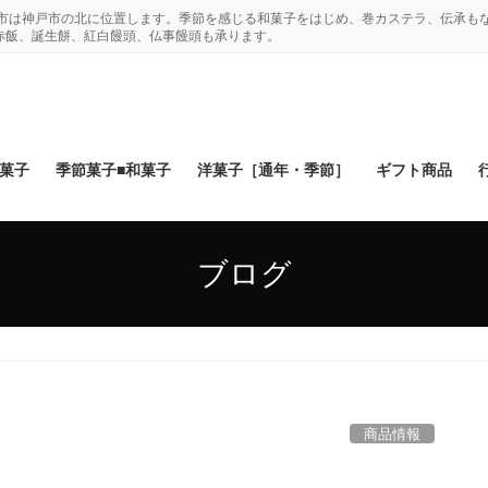
木市は神戸市の北に位置します。季節を感じる和菓子をはじめ、巻カステラ、伝承も
赤飯、誕生餅、紅白饅頭、仏事饅頭も承ります。
和菓子
季節菓子■和菓子
洋菓子［通年・季節］
ギフト商品
ブログ
商品情報