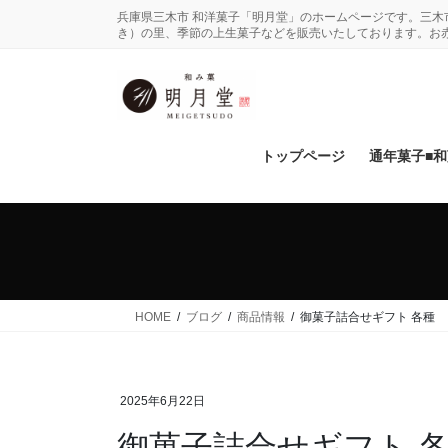
コ
ナ
兵庫県三木市 和洋菓子「明月堂」のホームページです。三
ン
ビ
き）の里、季節の上生菓子などを販売いたしております。お
テ
ゲ
ン
ー
ツ
シ
に
ョ
移
ン
トップページ
通年菓子■
動
に
移
動
HOME
ブログ
商品情報
御菓子詰合せギフト 各種
2025年6月22日
御菓子詰合せギフト 