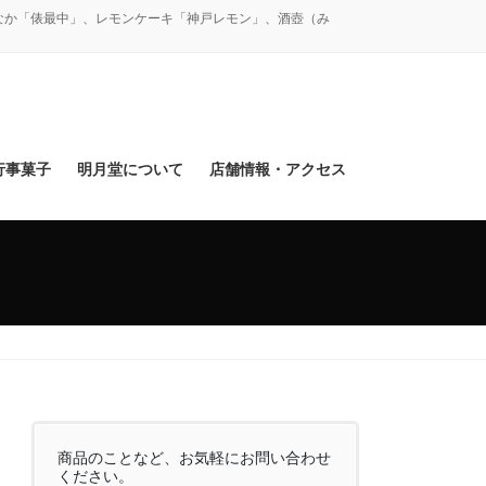
なか「俵最中」、レモンケーキ「神戸レモン」、酒壺（み
行事菓子
明月堂について
店舗情報・アクセス
商品のことなど、お気軽にお問い合わせ
ください。