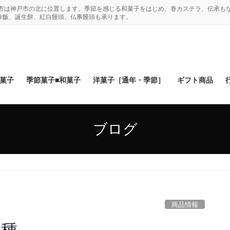
木市は神戸市の北に位置します。季節を感じる和菓子をはじめ、巻カステラ、伝承も
赤飯、誕生餅、紅白饅頭、仏事饅頭も承ります。
和菓子
季節菓子■和菓子
洋菓子［通年・季節］
ギフト商品
ブログ
商品情報
各種