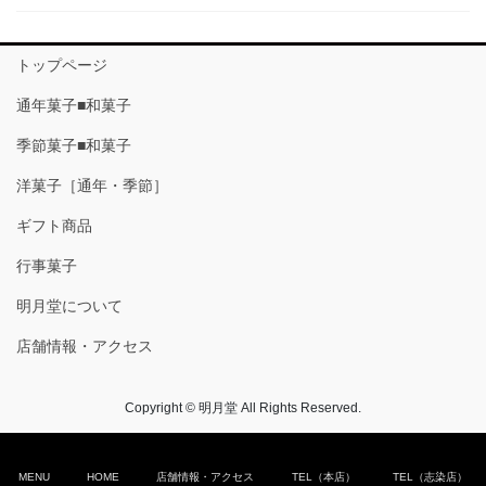
トップページ
通年菓子■和菓子
季節菓子■和菓子
洋菓子［通年・季節］
ギフト商品
行事菓子
明月堂について
店舗情報・アクセス
Copyright © 明月堂 All Rights Reserved.
MENU
HOME
店舗情報・アクセス
TEL（本店）
TEL（志染店）