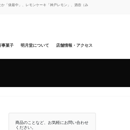
なか「俵最中」、レモンケーキ「神戸レモン」、酒壺（み
行事菓子
明月堂について
店舗情報・アクセス
商品のことなど、お気軽にお問い合わせ
ください。