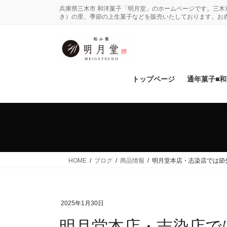
コ
ナ
兵庫県三木市 和洋菓子「明月堂」のホームページです。三
ン
ビ
き）の里、季節の上生菓子などを販売いたしております。お
テ
ゲ
ン
ー
ツ
シ
に
ョ
移
ン
トップページ
通年菓子■
動
に
移
動
HOME
ブログ
商品情報
明月堂本店・志染店では節
2025年1月30日
明月堂本店・志染店で