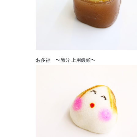
お多福 〜節分 上用饅頭〜