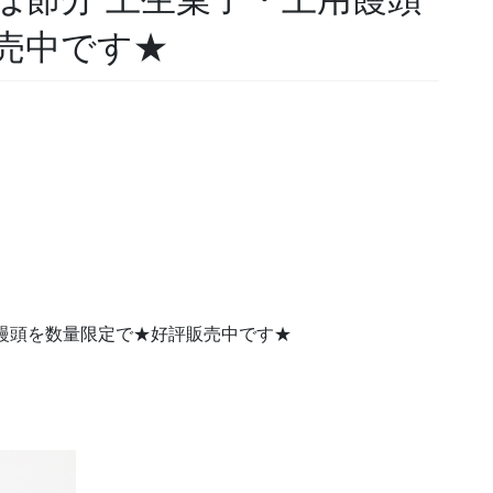
売中です★
饅頭を数量限定で★好評販売中です★