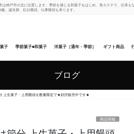
木市は神戸市の北に位置します。季節を感じる和菓子をはじめ、巻カステラ、伝承も
赤飯、誕生餅、紅白饅頭、仏事饅頭も承ります。
和菓子
季節菓子■和菓子
洋菓子［通年・季節］
ギフト商品
ブログ
分 上生菓子・上用饅頭を数量限定で★好評販売中です★
商品情報
は節分 上生菓子・上用饅頭