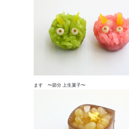
ます 〜節分 上生菓子〜