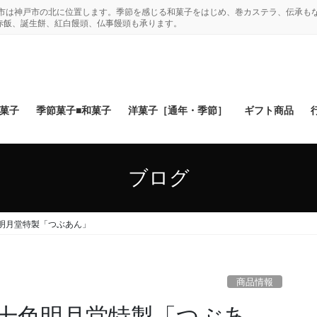
木市は神戸市の北に位置します。季節を感じる和菓子をはじめ、巻カステラ、伝承も
赤飯、誕生餅、紅白饅頭、仏事饅頭も承ります。
和菓子
季節菓子■和菓子
洋菓子［通年・季節］
ギフト商品
ブログ
明月堂特製「つぶあん」
商品情報
十色明月堂特製「つぶあ