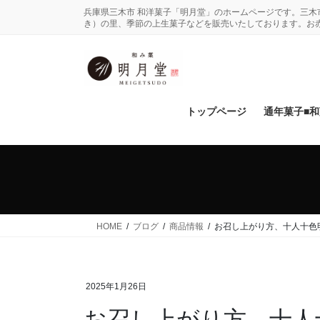
コ
ナ
兵庫県三木市 和洋菓子「明月堂」のホームページです。三
ン
ビ
き）の里、季節の上生菓子などを販売いたしております。お
テ
ゲ
ン
ー
ツ
シ
に
ョ
移
ン
トップページ
通年菓子■
動
に
移
動
HOME
ブログ
商品情報
お召し上がり方、十人十色
2025年1月26日
お召し上がり方、十人