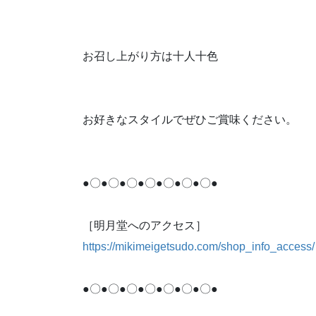
お召し上がり方は十人十色
お好きなスタイルでぜひご賞味ください。
●〇●〇●〇●〇●〇●〇●〇●
［明月堂へのアクセス］
https://mikimeigetsudo.com/shop_info_access/
●〇●〇●〇●〇●〇●〇●〇●