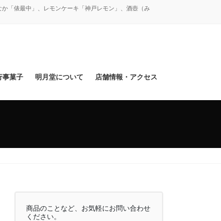
なか「俵最中」、レモンケーキ「神戸レモン」、酒壺（み
行事菓子
明月堂について
店舗情報・アクセス
商品のことなど、お気軽にお問い合わせ
ください。