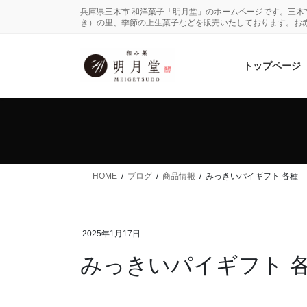
コ
ナ
兵庫県三木市 和洋菓子「明月堂」のホームページです。三
ン
ビ
き）の里、季節の上生菓子などを販売いたしております。お
テ
ゲ
ン
ー
トップページ
ツ
シ
に
ョ
移
ン
動
に
移
動
HOME
ブログ
商品情報
みっきいパイギフト 各種
2025年1月17日
みっきいパイギフト 