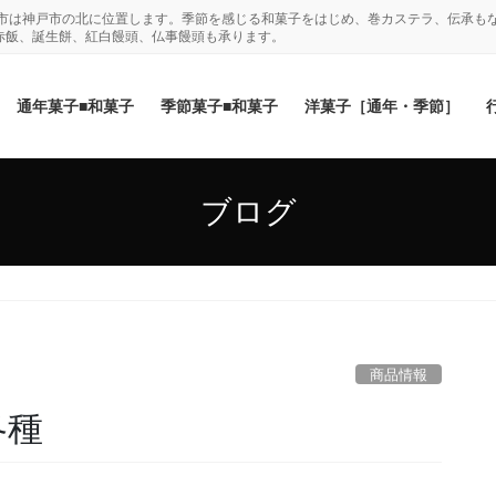
木市は神戸市の北に位置します。季節を感じる和菓子をはじめ、巻カステラ、伝承も
赤飯、誕生餅、紅白饅頭、仏事饅頭も承ります。
通年菓子■和菓子
季節菓子■和菓子
洋菓子［通年・季節］
ブログ
商品情報
各種