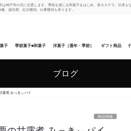
木市は神戸市の北に位置します。季節を感じる和菓子をはじめ、巻カステラ、伝承も
赤飯、誕生餅、紅白饅頭、仏事饅頭も承ります。
和菓子
季節菓子■和菓子
洋菓子［通年・季節］
ギフト商品
ブログ
甘露煮 みっきぃパイ
商品情報
栗の甘露煮 みっきぃパイ