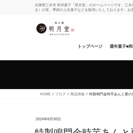
コ
ナ
兵庫県三木市 和洋菓子「明月堂」のホームページです。三
ン
ビ
き）の里、季節の上生菓子などを販売いたしております。お
テ
ゲ
ン
ー
ツ
シ
に
ョ
移
ン
トップページ
通年菓子■
動
に
移
動
HOME
ブログ
商品情報
特製鳴門金時芋あんと栗の
2024年8月30日
特製鳴門金時芋あんと