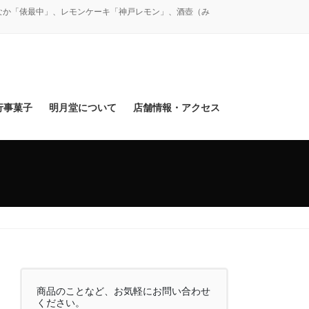
なか「俵最中」、レモンケーキ「神戸レモン」、酒壺（み
行事菓子
明月堂について
店舗情報・アクセス
商品のことなど、お気軽にお問い合わせ
ください。