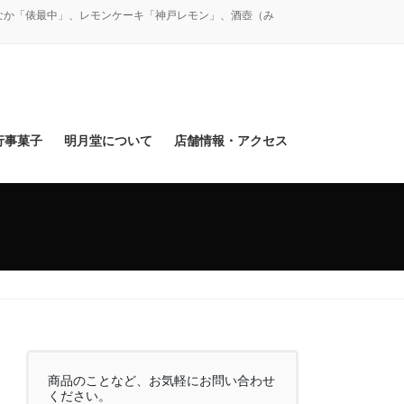
なか「俵最中」、レモンケーキ「神戸レモン」、酒壺（み
行事菓子
明月堂について
店舗情報・アクセス
商品のことなど、お気軽にお問い合わせ
ください。