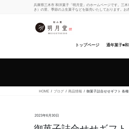
コ
ナ
兵庫県三木市 和洋菓子「明月堂」のホームページです。三
ン
ビ
き）の里、季節の上生菓子などを販売いたしております。お
テ
ゲ
ン
ー
ツ
シ
に
ョ
移
ン
トップページ
通年菓子■
動
に
移
動
HOME
ブログ
商品情報
御菓子詰合せせギフト 各種
2023年6月30日
御菓子詰合せせギフト