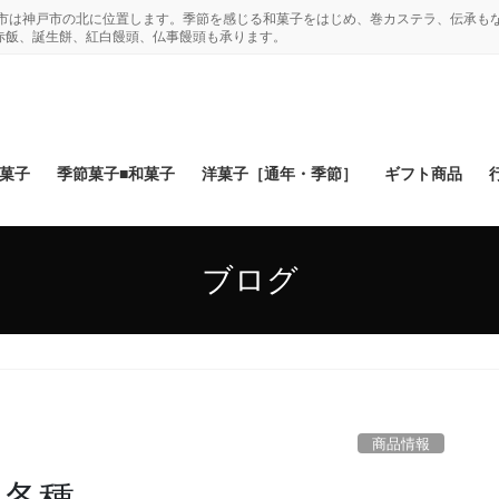
木市は神戸市の北に位置します。季節を感じる和菓子をはじめ、巻カステラ、伝承も
赤飯、誕生餅、紅白饅頭、仏事饅頭も承ります。
和菓子
季節菓子■和菓子
洋菓子［通年・季節］
ギフト商品
ブログ
商品情報
 各種