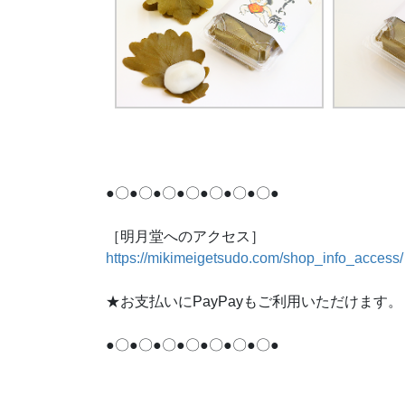
●〇●〇●〇●〇●〇●〇●〇●
［明月堂へのアクセス］
https://mikimeigetsudo.com/shop_info_access/
★お支払いにPayPayもご利用いただけます。
●〇●〇●〇●〇●〇●〇●〇●