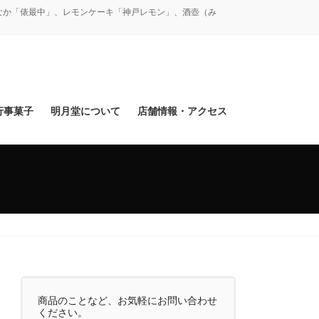
なか「俵最中」、レモンケーキ「神戸レモン」、酒壺（み
行事菓子
明月堂について
店舗情報・アクセス
商品のことなど、お気軽にお問い合わせ
ください。