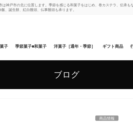
木市は神戸市の北に位置します。季節を感じる和菓子をはじめ、巻カステラ、伝承も
赤飯、誕生餅、紅白饅頭、仏事饅頭も承ります。
和菓子
季節菓子■和菓子
洋菓子［通年・季節］
ギフト商品
ブログ
商品情報