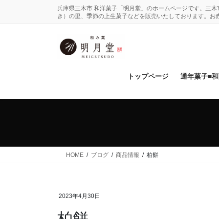
コ
ナ
兵庫県三木市 和洋菓子「明月堂」のホームページです。三
ン
ビ
き）の里、季節の上生菓子などを販売いたしております。お
テ
ゲ
ン
ー
ツ
シ
に
ョ
移
ン
トップページ
通年菓子■
動
に
移
動
HOME
ブログ
商品情報
柏餅
2023年4月30日
柏餅