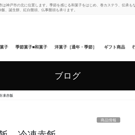
木市は神戸市の北に位置します。季節を感じる和菓子をはじめ、巻カステラ、伝承も
赤飯、誕生餅、紅白饅頭、仏事饅頭も承ります。
和菓子
季節菓子■和菓子
洋菓子［通年・季節］
ギフト商品
ブログ
冷凍赤飯
商品情報
飯 冷凍赤飯