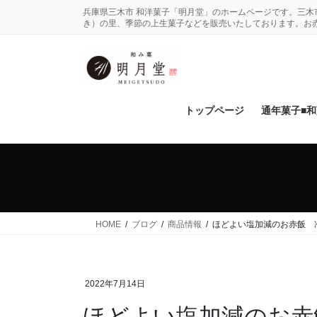
コ
ナ
兵庫県三木市 和洋菓子「明月堂」のホームページです。三
ン
ビ
き）の里、季節の上生菓子などを販売いたしております。お
テ
ゲ
ン
ー
ツ
シ
に
ョ
移
ン
トップページ
通年菓子■
動
に
移
動
HOME
ブログ
商品情報
ほどよい塩加減のお赤飯 
2022年7月14日
ほどよい塩加減のお赤