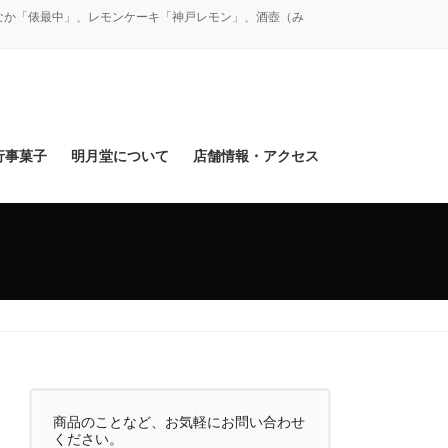
なか「俵最中」、レモンケーキ「神戸レモン」、酒壺（み
行事菓子
明月堂について
店舗情報・アクセス
商品のことなど、お気軽にお問い合わせ
ください。