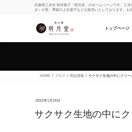
コ
ナ
兵庫県三木市 和洋菓子「明月堂」のホームページです。三
ン
ビ
き）の里、季節の上生菓子などを販売いたしております。お
テ
ゲ
ン
ー
トップページ
ツ
シ
に
ョ
移
ン
動
に
移
動
HOME
ブログ
商品情報
サクサク生地の中にクリー
2022年1月16日
サクサク生地の中にク