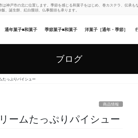
木市は神戸市の北に位置します。季節を感じる和菓子をはじめ、巻カステラ、伝承も
赤飯、誕生餅、紅白饅頭、仏事饅頭も承ります。
通年菓子■和菓子
季節菓子■和菓子
洋菓子［通年・季節］
ブログ
ムたっぷりパイシュー
商品情報
リームたっぷりパイシュー