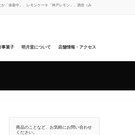
なか「俵最中」、レモンケーキ「神戸レモン」、酒壺（み
行事菓子
明月堂について
店舗情報・アクセス
商品のことなど、お気軽にお問い合わせ
ください。