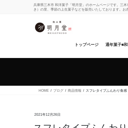
コ
ナ
兵庫県三木市 和洋菓子「明月堂」のホームページです。三
ン
ビ
き）の里、季節の上生菓子などを販売いたしております。お
テ
ゲ
ン
ー
ツ
シ
に
ョ
移
ン
トップページ
通年菓子■
動
に
移
動
HOME
ブログ
商品情報
スフレタイプふんわり食感
2021年12月26日
スフレタイプふんわり