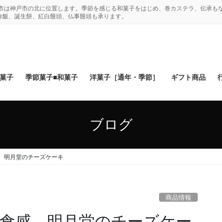
木市は神戸市の北に位置します。季節を感じる和菓子をはじめ、巻カステラ、伝承も
赤飯、誕生餅、紅白饅頭、仏事饅頭も承ります。
和菓子
季節菓子■和菓子
洋菓子［通年・季節］
ギフト商品
ブログ
 明月堂のチーズケーキ
商品情報
食感 明月堂のチーズケー