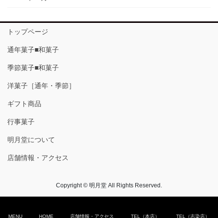
トップページ
通年菓子■和菓子
季節菓子■和菓子
洋菓子［通年・季節］
ギフト商品
行事菓子
明月堂について
店舗情報・アクセス
Copyright © 明月堂 All Rights Reserved.
MENU
HOME
店舗情報・アクセス
TEL（本店）
TEL（志染店）