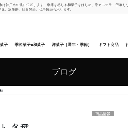
木市は神戸市の北に位置します。季節を感じる和菓子をはじめ、巻カステラ、伝承も
赤飯、誕生餅、紅白饅頭、仏事饅頭も承ります。
和菓子
季節菓子■和菓子
洋菓子［通年・季節］
ギフト商品
ブログ
種
商品情報
ト 各種