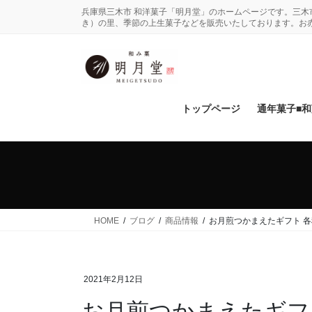
コ
ナ
兵庫県三木市 和洋菓子「明月堂」のホームページです。三
ン
ビ
き）の里、季節の上生菓子などを販売いたしております。お
テ
ゲ
ン
ー
ツ
シ
に
ョ
移
ン
トップページ
通年菓子■
動
に
移
動
HOME
ブログ
商品情報
お月煎つかまえたギフト 各
2021年2月12日
お月煎つかまえたギフ