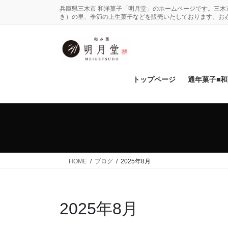
コ
ナ
兵庫県三木市 和洋菓子「明月堂」のホームページです。三
ン
ビ
き）の里、季節の上生菓子などを販売いたしております。お
テ
ゲ
ン
ー
ツ
シ
に
ョ
移
ン
トップページ
通年菓子■
動
に
移
動
HOME
ブログ
2025年8月
2025年8月