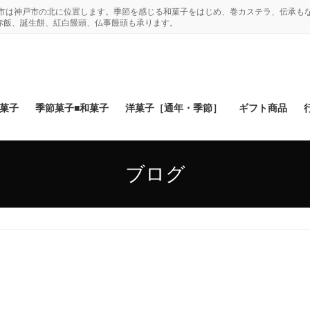
木市は神戸市の北に位置します。季節を感じる和菓子をはじめ、巻カステラ、伝承も
赤飯、誕生餅、紅白饅頭、仏事饅頭も承ります。
和菓子
季節菓子■和菓子
洋菓子［通年・季節］
ギフト商品
ブログ