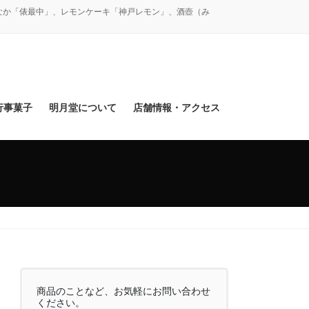
なか「俵最中」、レモンケーキ「神戸レモン」、酒壺（み
行事菓子
明月堂について
店舗情報・アクセス
商品のことなど、お気軽にお問い合わせ
ください。