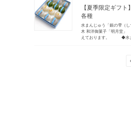
【夏季限定ギフト
各種
水まんじゅう「銀の雫（しず
木 和洋御菓子「明月堂
えております。 ◆水まん
投
稿
の
ペ
ー
ジ
送
り