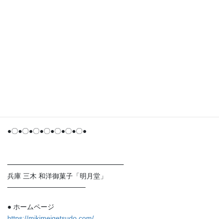
ぜひお立ち寄りください。
●〇●〇●〇●〇●〇●〇●〇●
［明月堂へのアクセス］
https://mikimeigetsudo.com/shop_info_access/
★お支払いにPayPayもご利用いただけます。
●〇●〇●〇●〇●〇●〇●〇●
━━━━━━━━━━━━━━━━━
兵庫 三木 和洋御菓子「明月堂」
────────────────
● ホームページ
https://mikimeigetsudo.com/