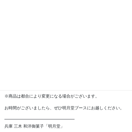
山菜おこわ
のこどら
■みたらし団子
■ちびころ団子
■山菜おこわ
■のこどら
上記商品の他にもシャインマスカット大福、栗大福、みっきぃパ
イ、巻カステラ、レモンケーキ、お土産に最適な巻カステラなど
も販売します。
※商品は都合により変更になる場合がございます。
お時間がございましたら、ぜひ明月堂ブースにお越しください。
━━━━━━━━━━━━━━━━━
兵庫 三木 和洋御菓子「明月堂」