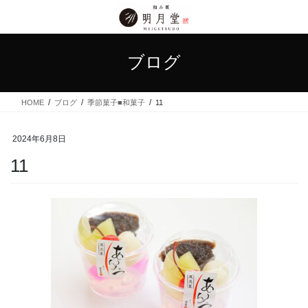
コ
ナ
ン
ビ
テ
ゲ
ン
ー
ブログ
ツ
シ
に
ョ
移
ン
HOME
ブログ
季節菓子■和菓子
11
動
に
移
動
2024年6月8日
11