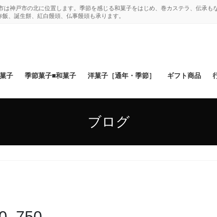
木市は神戸市の北に位置します。季節を感じる和菓子をはじめ、巻カステラ、伝承も
赤飯、誕生餅、紅白饅頭、仏事饅頭も承ります。
和菓子
季節菓子■和菓子
洋菓子［通年・季節］
ギフト商品
ブログ
0_750