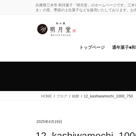
コ
ナ
兵庫県三木市 和洋菓子「明月堂」のホームページです。三
ン
ビ
き）の里、季節の上生菓子などを販売いたしております。お
テ
ゲ
ン
ー
ツ
シ
に
ョ
移
ン
トップページ
通年菓子■
動
に
移
動
HOME
ブログ
柏餅
12_kashiwamochi_1000_750
2025年4月19日
12_kashiwamochi_100