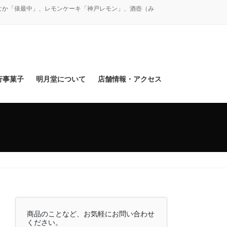
なか「俵最中」、レモンケーキ「神戸レモン」、酒壺（み
行事菓子
明月堂について
店舗情報・アクセス
商品のことなど、お気軽にお問い合わせ
ください。