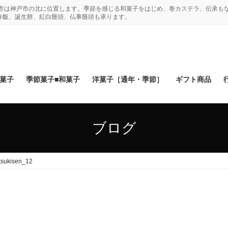
木市は神戸市の北に位置します。季節を感じる和菓子をはじめ、巻カステラ、伝承も
赤飯、誕生餅、紅白饅頭、仏事饅頭も承ります。
和菓子
季節菓子■和菓子
洋菓子［通年・季節］
ギフト商品
ブログ
tsukisen_12