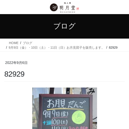
コ
ナ
ン
ビ
テ
ゲ
ン
ー
ブログ
ツ
シ
に
ョ
移
ン
HOME
ブログ
動
に
9月9日（金）・10日（土）・11日（日）お月見団子を販売します。
82929
移
動
2022年9月6日
82929