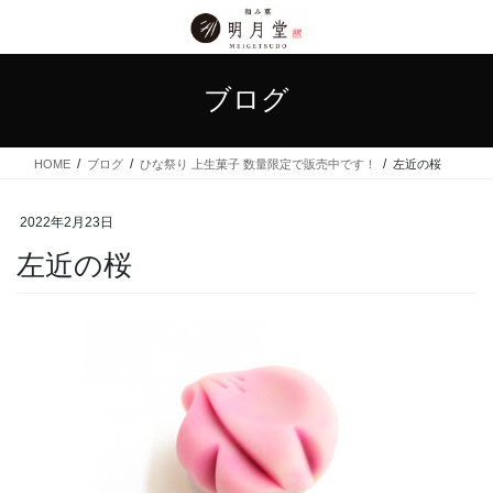
コ
ナ
ン
ビ
テ
ゲ
ン
ー
ブログ
ツ
シ
に
ョ
移
ン
HOME
ブログ
ひな祭り 上生菓子 数量限定で販売中です！
左近の桜
動
に
移
動
2022年2月23日
左近の桜