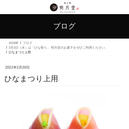
コ
ナ
ン
ビ
テ
ゲ
ン
ー
ブログ
ツ
シ
に
ョ
移
ン
HOME
ブログ
動
に
3月3日（水）は「ひな祭り」 明月堂のお菓子をぜひご利用ください。
移
ひなまつり上用
動
2021年2月20日
ひなまつり上用