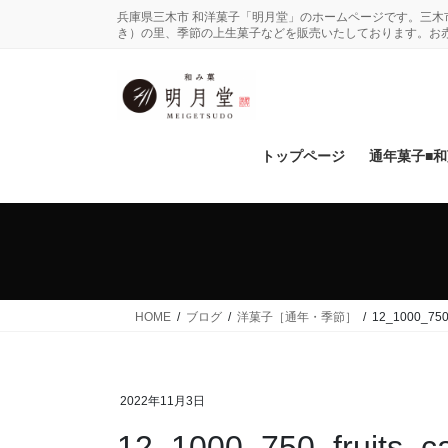
コ
ナ
兵庫県三木市 和洋菓子「明月堂」のホームページです。三
ン
ビ
き）の里、季節の上生菓子などを販売いたしております。お
テ
ゲ
ン
ー
ツ
シ
に
ョ
移
ン
トップページ
通年菓子■
動
に
移
動
HOME
ブログ
洋菓子［通年・季節］
12_1000_750_
2022年11月3日
12_1000_750_fruits_c