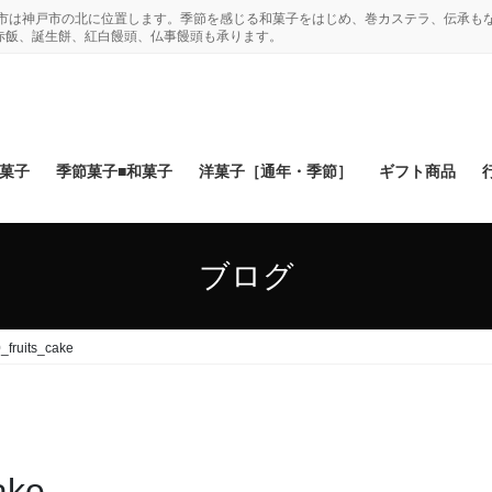
木市は神戸市の北に位置します。季節を感じる和菓子をはじめ、巻カステラ、伝承も
赤飯、誕生餅、紅白饅頭、仏事饅頭も承ります。
和菓子
季節菓子■和菓子
洋菓子［通年・季節］
ギフト商品
ブログ
fruits_cake
ake