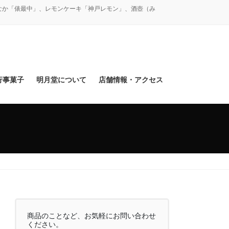
なか「俵最中」、レモンケーキ「神戸レモン」、酒壺（み
行事菓子
明月堂について
店舗情報・アクセス
商品のことなど、お気軽にお問い合わせ
ください。