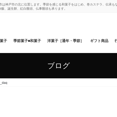
木市は神戸市の北に位置します。季節を感じる和菓子をはじめ、巻カステラ、伝承も
赤飯、誕生餅、紅白饅頭、仏事饅頭も承ります。
和菓子
季節菓子■和菓子
洋菓子［通年・季節］
ギフト商品
ブログ
0_daq