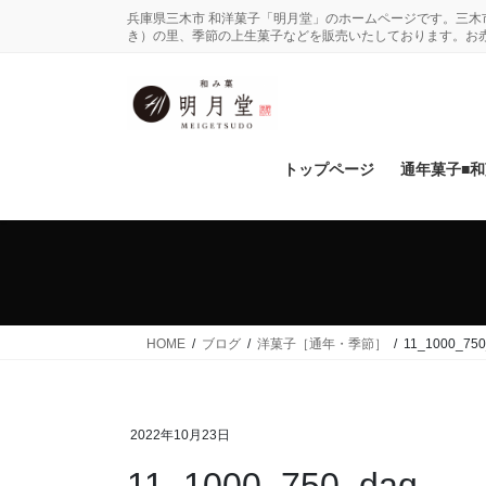
コ
ナ
兵庫県三木市 和洋菓子「明月堂」のホームページです。三
ン
ビ
き）の里、季節の上生菓子などを販売いたしております。お
テ
ゲ
ン
ー
ツ
シ
に
ョ
移
ン
トップページ
通年菓子■
動
に
移
動
HOME
ブログ
洋菓子［通年・季節］
11_1000_75
2022年10月23日
11_1000_750_daq