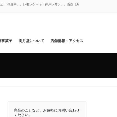
なか「俵最中」、レモンケーキ「神戸レモン」、酒壺（み
行事菓子
明月堂について
店舗情報・アクセス
商品のことなど、お気軽にお問い合わせ
ください。