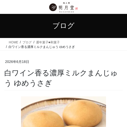
コ
ナ
ン
ビ
テ
ゲ
ン
ー
ブログ
ツ
シ
に
ョ
移
ン
HOME
ブログ
通年菓子■和菓子
動
に
白ワイン香る濃厚ミルクまんじゅう ゆめうさぎ
移
動
2026年6月18日
白ワイン香る濃厚ミルクまんじゅ
う ゆめうさぎ