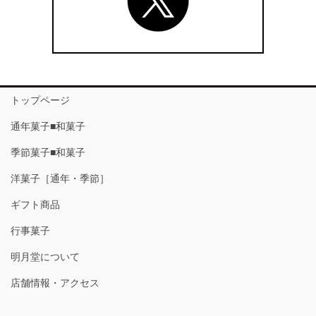
トップページ
通年菓子■和菓子
季節菓子■和菓子
洋菓子［通年・季節］
ギフト商品
行事菓子
明月堂について
店舗情報・アクセス