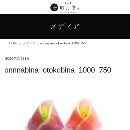
コ
ナ
ン
ビ
テ
ゲ
ン
ー
メディア
ツ
シ
に
ョ
移
ン
HOME
メディア
onnnabina_otokobina_1000_750
動
に
移
動
2020年2月21日
onnnabina_otokobina_1000_750