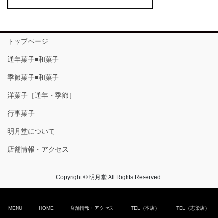
トップページ
通年菓子■和菓子
季節菓子■和菓子
洋菓子［通年・季節］
行事菓子
明月堂について
店舗情報・アクセス
Copyright © 明月堂 All Rights Reserved.
MENU
HOME
店舗情報・アクセス
TEL（本店）
TEL（志染店）