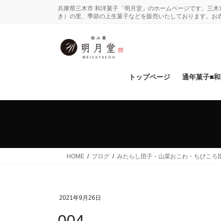
コ
ナ
兵庫県三木市 和洋菓子「明月堂」のホームページです。三
ン
ビ
き）の里、季節の上生菓子などを販売いたしております。お
テ
ゲ
ン
ー
ツ
シ
に
ョ
移
ン
トップページ
通年菓子■
動
に
移
動
HOME
ブログ
みたらし団子・山菜おこわ・ちびころ団子
2021年9月26日
004