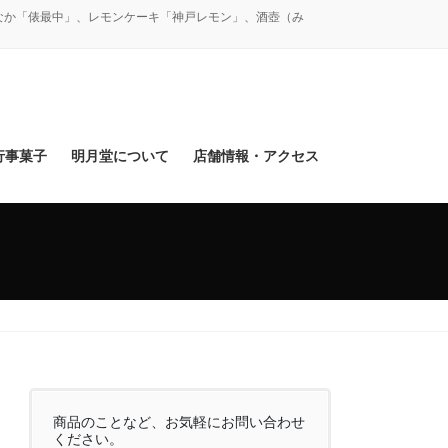
なか「俵最中」、レモンケーキ「神戸レモン」、酒壺（み
行事菓子
明月堂について
店舗情報・アクセス
商品のことなど、お気軽にお問い合わせ
ください。