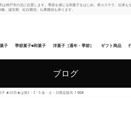
木市は神戸市の北に位置します。季節を感じる和菓子をはじめ、巻カステラ、伝承も
赤飯、誕生餅、紅白饅頭、仏事饅頭も承ります。
和菓子
季節菓子■和菓子
洋菓子［通年・季節］
ギフト商品
ブログ
 ★10月★は第1・3・5 金・土・日限定販売
004