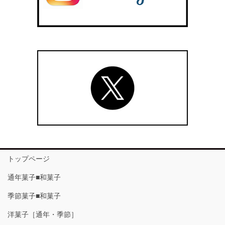
トップページ
通年菓子■和菓子
季節菓子■和菓子
洋菓子［通年・季節］