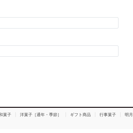
和菓子
洋菓子［通年・季節］
ギフト商品
行事菓子
明月