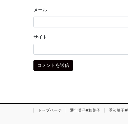
メール
サイト
トップページ
通年菓子■和菓子
季節菓子■