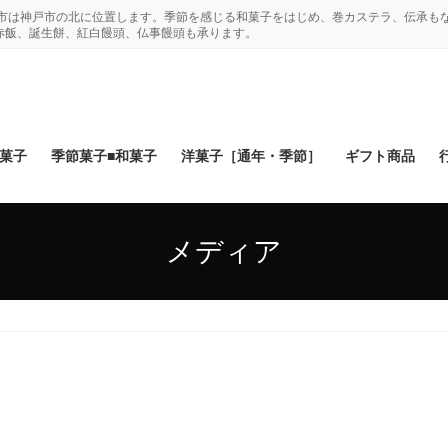
木市は神戸市の北に位置します。季節を感じる和菓子をはじめ、巻カステラ、伝承も
赤飯、誕生餅、紅白饅頭、仏事饅頭も承ります。
和菓子
季節菓子■和菓子
洋菓子［通年・季節］
ギフト商品
メディア