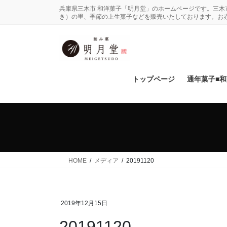
コ
ナ
兵庫県三木市 和洋菓子「明月堂」のホームページです。三
ン
ビ
き）の里、季節の上生菓子などを販売いたしております。お
テ
ゲ
ン
ー
ツ
シ
に
ョ
移
ン
トップページ
通年菓子■
動
に
移
動
HOME
メディア
20191120
2019年12月15日
20191120