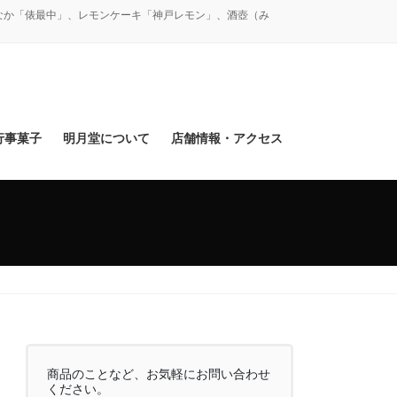
なか「俵最中」、レモンケーキ「神戸レモン」、酒壺（み
行事菓子
明月堂について
店舗情報・アクセス
商品のことなど、お気軽にお問い合わせ
ください。