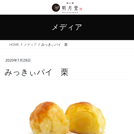
コ
ナ
ン
ビ
テ
ゲ
ン
ー
メディア
ツ
シ
に
ョ
移
ン
HOME
メディア
みっきぃパイ 栗
動
に
移
動
2020年7月29日
みっきぃパイ 栗