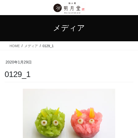
コ
ナ
ン
ビ
テ
ゲ
ン
ー
メディア
ツ
シ
に
ョ
移
ン
HOME
メディア
0129_1
動
に
移
動
2020年1月29日
0129_1