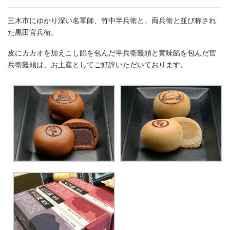
三木市にゆかり深い名軍師、竹中半兵衛と、両兵衛と並び称され
た黒田官兵衛。
皮にカカオを加えこし餡を包んだ半兵衛饅頭と黄味餡を包んだ官
兵衛饅頭は、お土産としてご好評いただいております。