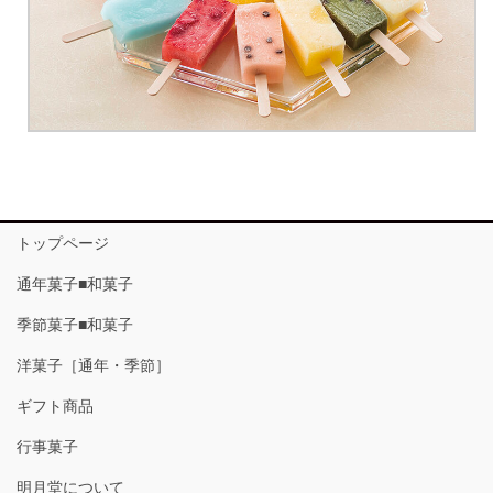
トップページ
通年菓子■和菓子
季節菓子■和菓子
洋菓子［通年・季節］
ギフト商品
行事菓子
明月堂について